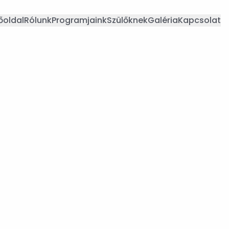
őoldal
Rólunk
Programjaink
Szülőknek
Galéria
Kapcsolat