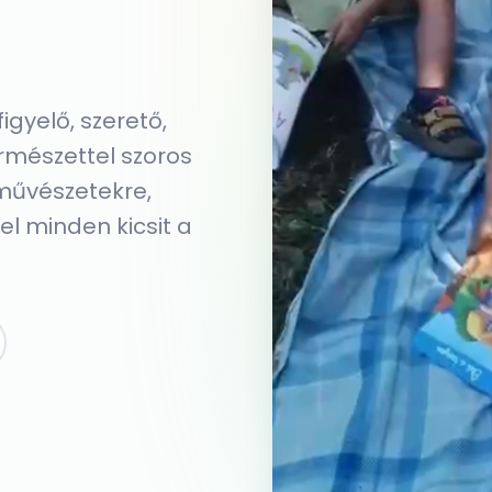
gyelő, szerető,
rmészettel szoros
 művészetekre,
el minden kicsit a