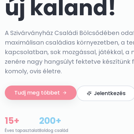
új kaland!
A Szivárványház Családi Bölcsődében odafi
maximálisan családias környezetben, a te
kapcsolatban, sok mozgással, játékkal, a
zenére nagy hangsúlyt fektetve készítünk f
komoly, ovis életre.
Tudj meg többet
Jelentkezés
15+
200+
Éves tapasztalat
Boldog család